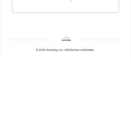
Enter website. This input is for robots only, do not enter if you're h
© 2026 Workday, Inc. Alle Rechte vorbehalten.